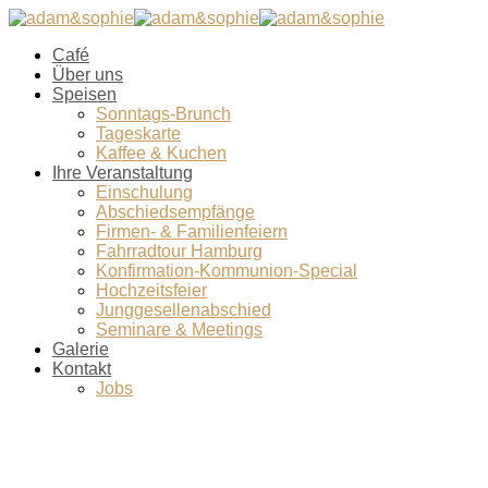
Café
Über uns
Speisen
Sonntags-Brunch
Tageskarte
Kaffee & Kuchen
Ihre Veranstaltung
Einschulung
Abschiedsempfänge
Firmen- & Familienfeiern
Fahrradtour Hamburg
Konfirmation-Kommunion-Special
Hochzeitsfeier
Junggesellenabschied
Seminare & Meetings
Galerie
Kontakt
Jobs
1-Mai-Brunch