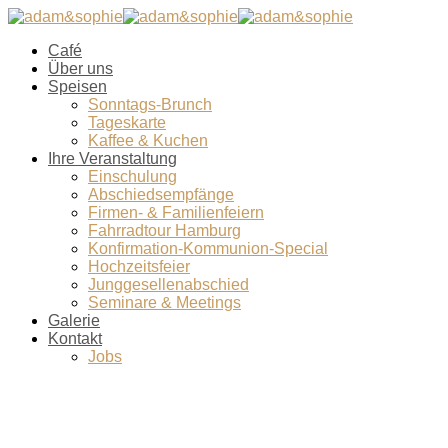
Café
Über uns
Speisen
Sonntags-Brunch
Tageskarte
Kaffee & Kuchen
Ihre Veranstaltung
Einschulung
Abschiedsempfänge
Firmen- & Familienfeiern
Fahrradtour Hamburg
Konfirmation-Kommunion-Special
Hochzeitsfeier
Junggesellenabschied
Seminare & Meetings
Galerie
Kontakt
Jobs
image00002