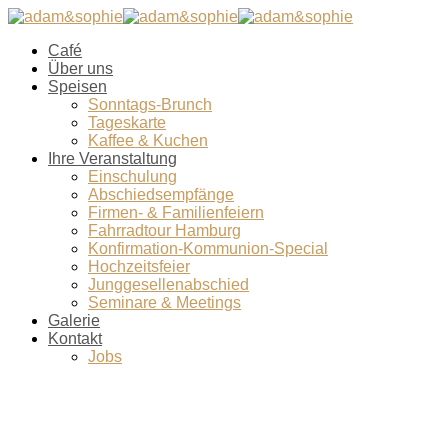
Café
Über uns
Speisen
Sonntags-Brunch
Tageskarte
Kaffee & Kuchen
Ihre Veranstaltung
Einschulung
Abschiedsempfänge
Firmen- & Familienfeiern
Fahrradtour Hamburg
Konfirmation-Kommunion-Special
Hochzeitsfeier
Junggesellenabschied
Seminare & Meetings
Galerie
Kontakt
Jobs
Speisen