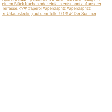
☀️ Urlaubsfeeling auf dem Teller! 🍋🍓🌿 Der Sommer