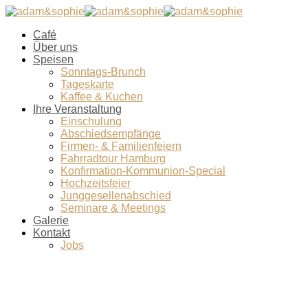
Café
Über uns
Speisen
Sonntags-Brunch
Tageskarte
Kaffee & Kuchen
Ihre Veranstaltung
Einschulung
Abschiedsempfänge
Firmen- & Familienfeiern
Fahrradtour Hamburg
Konfirmation-Kommunion-Special
Hochzeitsfeier
Junggesellenabschied
Seminare & Meetings
Galerie
Kontakt
Jobs
Baby-Shower-9