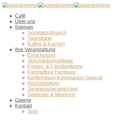
Café
Über uns
Speisen
Sonntags-Brunch
Tageskarte
Kaffee & Kuchen
Ihre Veranstaltung
Einschulung
Abschiedsempfänge
Firmen- & Familienfeiern
Fahrradtour Hamburg
Konfirmation-Kommunion-Special
Hochzeitsfeier
Junggesellenabschied
Seminare & Meetings
Galerie
Kontakt
Jobs
Oster-Brunch-2017-Kaeseplatte