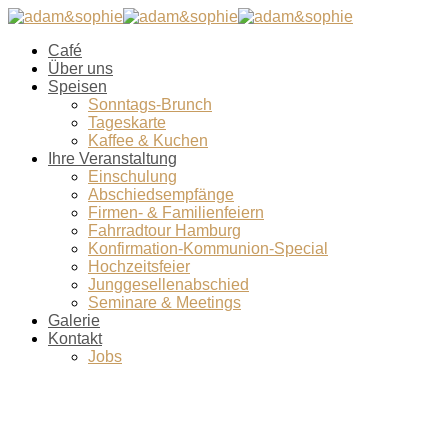
Café
Über uns
Speisen
Sonntags-Brunch
Tageskarte
Kaffee & Kuchen
Ihre Veranstaltung
Einschulung
Abschiedsempfänge
Firmen- & Familienfeiern
Fahrradtour Hamburg
Konfirmation-Kommunion-Special
Hochzeitsfeier
Junggesellenabschied
Seminare & Meetings
Galerie
Kontakt
Jobs
healhty vegan lunch bowl. Avocado,
quinoa, sweet potato, tomato,