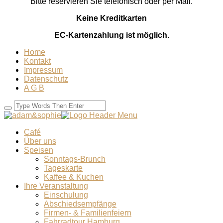
Bitte reservieren Sie telefonisch oder per Mail.
Keine Kreditkarten
EC-Kartenzahlung ist möglich
.
Home
Kontakt
Impressum
Datenschutz
A G B
Café
Über uns
Speisen
Sonntags-Brunch
Tageskarte
Kaffee & Kuchen
Ihre Veranstaltung
Einschulung
Abschiedsempfänge
Firmen- & Familienfeiern
Fahrradtour Hamburg