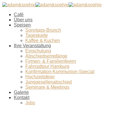
Café
Über uns
Speisen
Sonntags-Brunch
Tageskarte
Kaffee & Kuchen
Ihre Veranstaltung
Einschulung
Abschiedsempfänge
Firmen- & Familienfeiern
Fahrradtour Hamburg
Konfirmation-Kommunion-Special
Hochzeitsfeier
Junggesellenabschied
Seminare & Meetings
Galerie
Kontakt
Jobs
Muttertags-Brunch-Blattsalat1