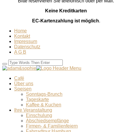
Bitte reservieren Sie telefonisch oder per Mail.
Keine Kreditkarten
EC-Kartenzahlung ist möglich
.
Home
Kontakt
Impressum
Datenschutz
A G B
Café
Über uns
Speisen
Sonntags-Brunch
Tageskarte
Kaffee & Kuchen
Ihre Veranstaltung
Einschulung
Abschiedsempfänge
Firmen- & Familienfeiern
Fahrradtour Hamburg