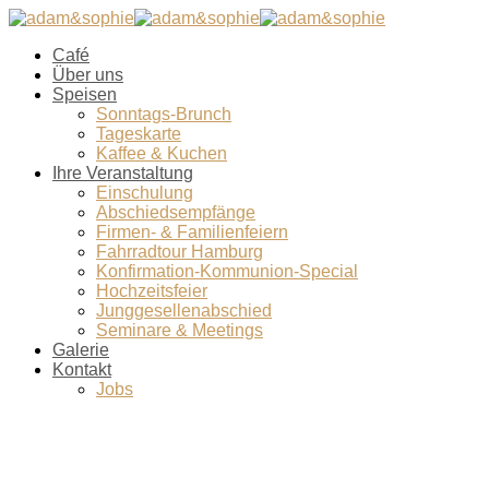
Café
Über uns
Speisen
Sonntags-Brunch
Tageskarte
Kaffee & Kuchen
Ihre Veranstaltung
Einschulung
Abschiedsempfänge
Firmen- & Familienfeiern
Fahrradtour Hamburg
Konfirmation-Kommunion-Special
Hochzeitsfeier
Junggesellenabschied
Seminare & Meetings
Galerie
Kontakt
Jobs
Oster-Brunch-2017-
Broetchenauswahl