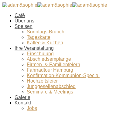
Café
Über uns
Speisen
Sonntags-Brunch
Tageskarte
Kaffee & Kuchen
Ihre Veranstaltung
Einschulung
Abschiedsempfänge
Firmen- & Familienfeiern
Fahrradtour Hamburg
Konfirmation-Kommunion-Special
Hochzeitsfeier
Junggesellenabschied
Seminare & Meetings
Galerie
Kontakt
Jobs
SUNDAY Brunch Auswahl-1-web