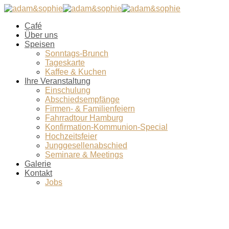
Café
Über uns
Speisen
Sonntags-Brunch
Tageskarte
Kaffee & Kuchen
Ihre Veranstaltung
Einschulung
Abschiedsempfänge
Firmen- & Familienfeiern
Fahrradtour Hamburg
Konfirmation-Kommunion-Special
Hochzeitsfeier
Junggesellenabschied
Seminare & Meetings
Galerie
Kontakt
Jobs
Sunday-Brunch-Lachs-quer-web