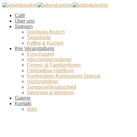
Café
Über uns
Speisen
Sonntags-Brunch
Tageskarte
Kaffee & Kuchen
Ihre Veranstaltung
Einschulung
Abschiedsempfänge
Firmen- & Familienfeiern
Fahrradtour Hamburg
Konfirmation-Kommunion-Special
Hochzeitsfeier
Junggesellenabschied
Seminare & Meetings
Galerie
Kontakt
Jobs
vitale-salate1