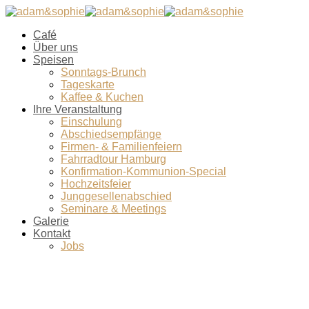
Café
Über uns
Speisen
Sonntags-Brunch
Tageskarte
Kaffee & Kuchen
Ihre Veranstaltung
Einschulung
Abschiedsempfänge
Firmen- & Familienfeiern
Fahrradtour Hamburg
Konfirmation-Kommunion-Special
Hochzeitsfeier
Junggesellenabschied
Seminare & Meetings
Galerie
Kontakt
Jobs
Salat Marrakesch1 (1 von 1)