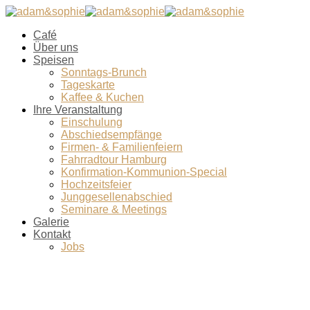
Café
Über uns
Speisen
Sonntags-Brunch
Tageskarte
Kaffee & Kuchen
Ihre Veranstaltung
Einschulung
Abschiedsempfänge
Firmen- & Familienfeiern
Fahrradtour Hamburg
Konfirmation-Kommunion-Special
Hochzeitsfeier
Junggesellenabschied
Seminare & Meetings
Galerie
Kontakt
Jobs
Salat Marrakesch3 (1 von 1)