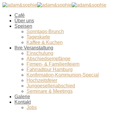
Café
Über uns
Speisen
Sonntags-Brunch
Tageskarte
Kaffee & Kuchen
Ihre Veranstaltung
Einschulung
Abschiedsempfänge
Firmen- & Familienfeiern
Fahrradtour Hamburg
Konfirmation-Kommunion-Special
Hochzeitsfeier
Junggesellenabschied
Seminare & Meetings
Galerie
Kontakt
Jobs
Fruehstueck-Homepage